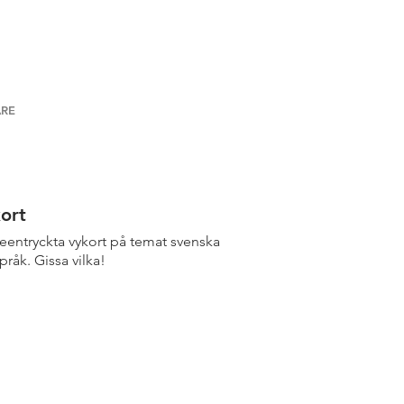
RE
ort
reentryckta vykort på temat svenska
pråk. Gissa vilka!