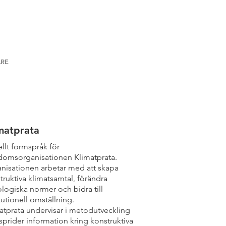
RE
matprata
ellt formspråk för
omsorganisationen Klimatprata.
nisationen arbetar med att skapa
truktiva klimatsamtal, förändra
logiska normer och bidra till
itutionell omställning.
atprata undervisar i metodutveckling
sprider information kring konstruktiva