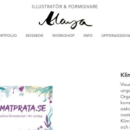
ILLUSTRATÖR & FORMGIVARE
RTFOLIO
SKISSBOK
WORKSHOP
INFO
UPPDRAGSGIVA
Kli
Visu
ungd
Orga
kons
oeko
inst
Klim
och 