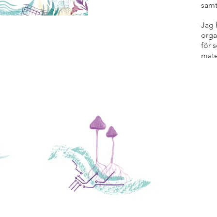
samt
Jag h
orga
för 
mate