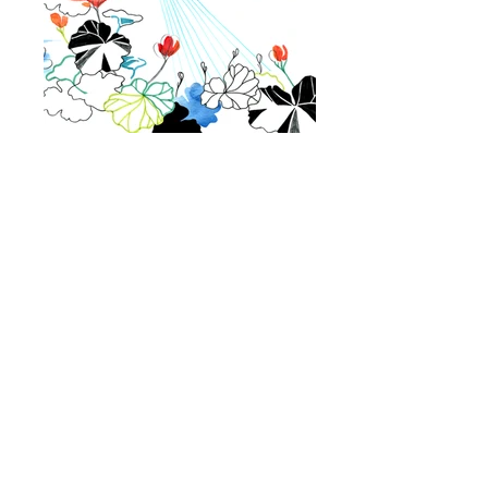
Artikelillustration
illustrationer för tidningen
Socionomen
. Har gjort illustrationer för