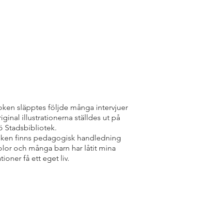
ken släpptes följde många intervjuer
iginal illustrationerna ställdes ut på
 Stadsbibliotek.
boken finns pedagogisk handledning
olor och många barn har låtit mina
ationer få ett eget liv.