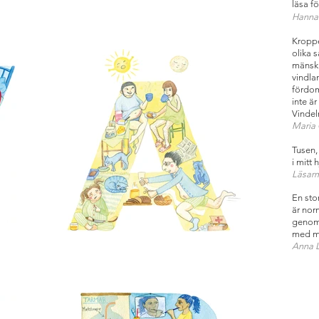
läsa fö
Hanna 
Kropp
olika s
mänskli
vindla
fördom
inte är
Vindel
Maria 
Tusen,
i mitt h
Läsarm
En sto
är nor
genom 
med m
Anna L