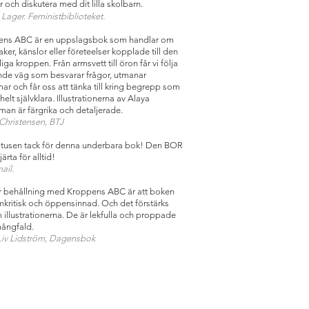
r och diskutera med dit lilla skolbarn.
Lager. Feministbiblioteket.
ens ABC är en uppslagsbok som handlar om
aker, känslor eller företeelser kopplade till den
ga kroppen. Från armsvett till öron får vi följa
nde väg som besvarar frågor, utmanar
ar och får oss att tänka till kring begrepp som
 helt självklara. Illustrationerna av Alaya
man är färgrika och detaljerade.
Christensen, BTJ
 tusen tack för denna underbara bok! Den BOR
järta för alltid!
ail.
r behållning med Kroppens ABC är att boken
mkritisk och öppensinnad. Och det förstärks
illustrationerna. De är lekfulla och proppade
ångfald.
iv Lidström
, Dagensbok