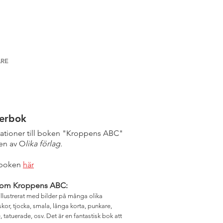
RE
derbok
trationer till boken "Kroppens ABC"
en av O
lika förlag.
boken
här
 om Kroppens ABC:
 illustrerat med bilder på många olika
kor, tjocka, smala, långa korta, punkare,
, tatuerade, osv. Det är en fantastisk bok att