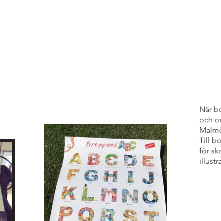
När bo
och or
Malmö
Till 
för sk
illustr